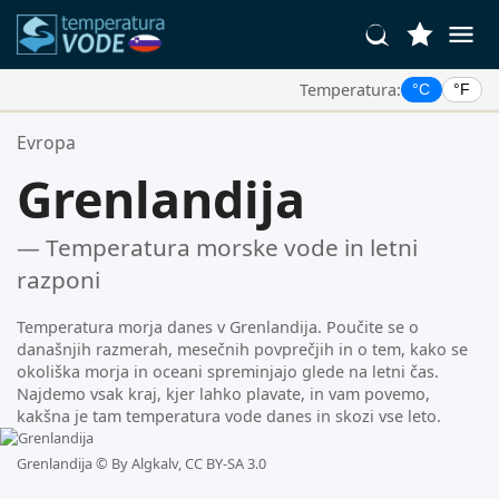
Temperatura:
°C
°F
Vaše Priljubljene Lokacije:
Evropa
Vaš seznam priljubljenih je prazen.
Grenlandija
— Temperatura morske vode in letni
razponi
Temperatura morja danes v Grenlandija. Poučite se o
današnjih razmerah, mesečnih povprečjih in o tem, kako se
okoliška morja in oceani spreminjajo glede na letni čas.
Najdemo vsak kraj, kjer lahko plavate, in vam povemo,
kakšna je tam temperatura vode danes in skozi vse leto.
Grenlandija ©
By Algkalv, CC BY-SA 3.0