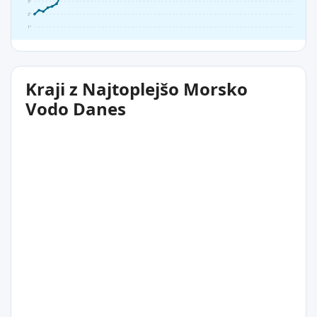
3°
2°
1°
Kraji z Najtoplejšo Morsko
Vodo Danes
9°C