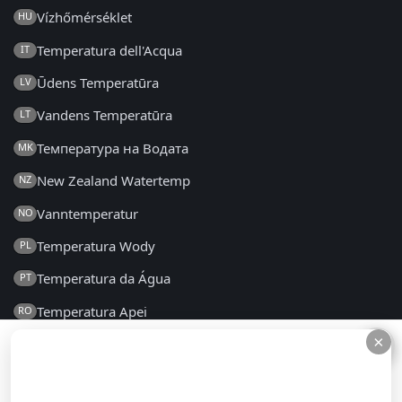
Vízhőmérséklet
HU
Temperatura dell'Acqua
IT
Ūdens Temperatūra
LV
Vandens Temperatūra
LT
Температура на Водата
MK
New Zealand Watertemp
NZ
Vanntemperatur
NO
Temperatura Wody
PL
Temperatura da Água
PT
Temperatura Apei
RO
×
×
Температура воды
RU
Температура Воде
SR