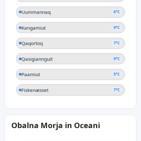
Uummannaq
6°C
Kangamiut
9°C
Qaqortoq
7°C
Qasigiannguit
9°C
Paamiut
5°C
Fiskenæsset
7°C
Obalna Morja in Oceani