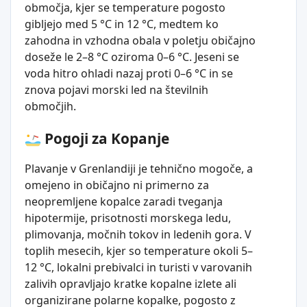
območja, kjer se temperature pogosto
gibljejo med 5 °C in 12 °C, medtem ko
zahodna in vzhodna obala v poletju običajno
doseže le 2–8 °C oziroma 0–6 °C. Jeseni se
voda hitro ohladi nazaj proti 0–6 °C in se
znova pojavi morski led na številnih
območjih.
Pogoji za Kopanje
Plavanje v Grenlandiji je tehnično mogoče, a
omejeno in običajno ni primerno za
neopremljene kopalce zaradi tveganja
hipotermije, prisotnosti morskega ledu,
plimovanja, močnih tokov in ledenih gora. V
toplih mesecih, kjer so temperature okoli 5–
12 °C, lokalni prebivalci in turisti v varovanih
zalivih opravljajo kratke kopalne izlete ali
organizirane polarne kopalke, pogosto z