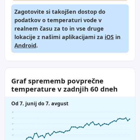
Zagotovite si takojšen dostop do
podatkov o temperaturi vode v
realnem času za to in vse druge
lokacije z našimi aplikacijami za
iOS
in
Android
.
Graf sprememb povprečne
temperature v zadnjih 60 dneh
Od 7. junij do 7. avgust
8°
7°
6°
5°
4°