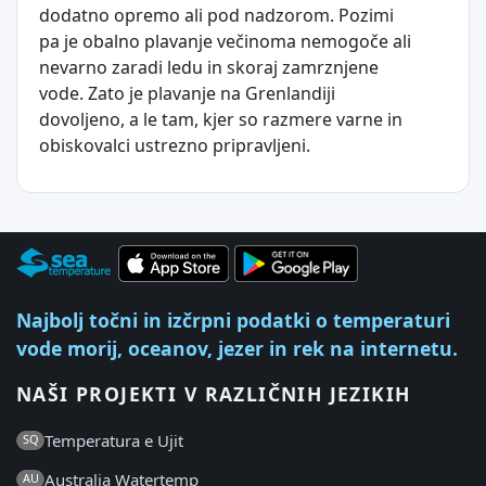
dodatno opremo ali pod nadzorom. Pozimi
pa je obalno plavanje večinoma nemogoče ali
nevarno zaradi ledu in skoraj zamrznjene
vode. Zato je plavanje na Grenlandiji
dovoljeno, a le tam, kjer so razmere varne in
obiskovalci ustrezno pripravljeni.
Najbolj točni in izčrpni podatki o temperaturi
vode morij, oceanov, jezer in rek na internetu.
NAŠI PROJEKTI V RAZLIČNIH JEZIKIH
Temperatura e Ujit
SQ
Australia Watertemp
AU