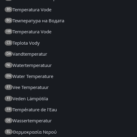
Temperatura Vode
BS
Температура на Водата
BG
Temperatura Vode
HR
Teplota Vody
CS
Vandtemperatur
DA
Watertemperatuur
NL
Water Temperature
EN
Vee Temperatuur
ET
Veden Lämpötila
FI
Température de l'Eau
FR
Wassertemperatur
DE
Θερμοκρασία Νερού
EL