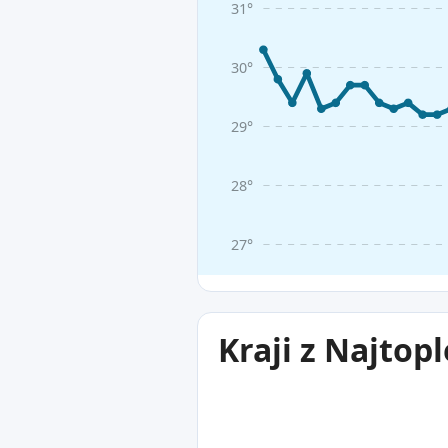
31°
30°
29°
28°
27°
Kraji z Najto