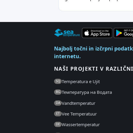
Najbolj točni in izčrpni podat
internetu.
NAŠI PROJEKTI V RAZLIČNI
Temperatura e Ujit
SQ
Температура на Водата
BG
Vandtemperatur
DA
Vee Temperatuur
ET
Wassertemperatur
DE