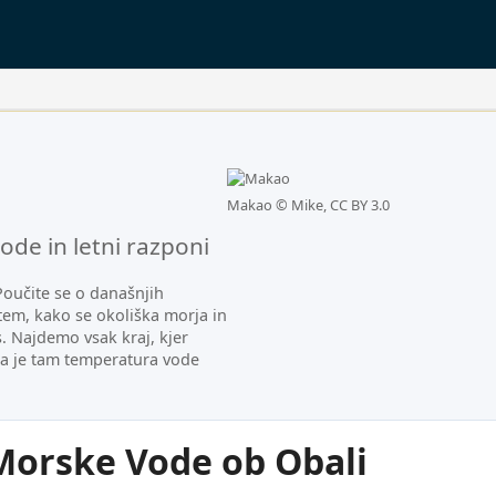
n.
Makao ©
Mike, CC BY 3.0
de in letni razponi
oučite se o današnjih
tem, kako se okoliška morja in
s. Najdemo vsak kraj, kjer
na je tam temperatura vode
orske Vode ob Obali