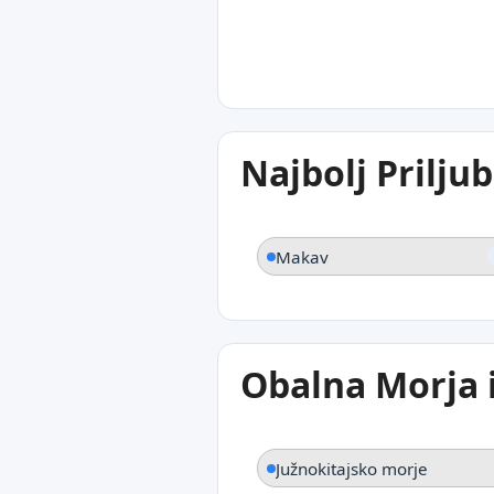
30°C
Najbolj Priljub
Makav
Makav
Obalna Morja 
Južnokitajsko morje