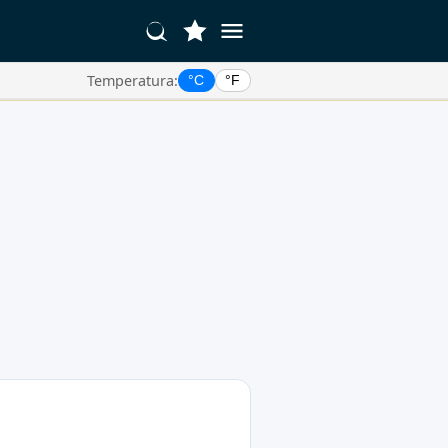
Temperatura:
°C
°F