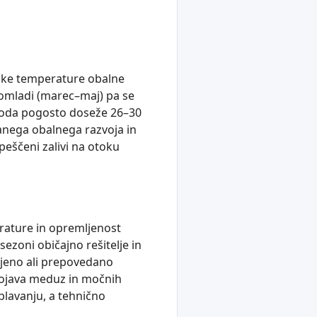
nske temperature obalne
pomladi (marec–maj) pa se
 voda pogosto doseže 26–30
anega obalnega razvoja in
peščeni zalivi na otoku
erature in opremljenost
ezoni običajno rešitelje in
mejeno ali prepovedano
 pojava meduz in močnih
plavanju, a tehnično