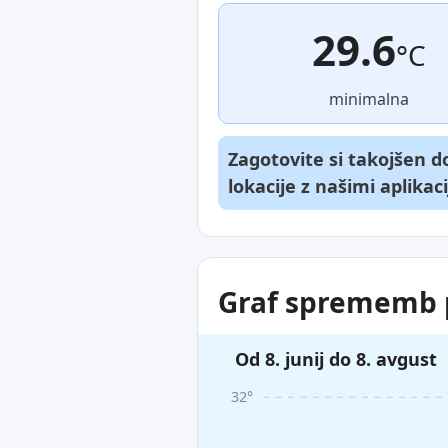
29.6
°C
minimalna
Zagotovite si takojšen 
lokacije z našimi aplikac
Graf sprememb p
Od 8. junij do 8. avgust
32°