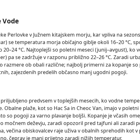
e Vode
eke Perlovke v Južnem kitajskem morju, kar vpliva na sezo
r) se temperatura morja običajno giblje okoli 16–20 °C, s
 20–24 °C. Najtoplejši so poletni meseci (junij–avgust), ko
r) pa se zadržuje v razponu približno 22–26 °C. Zaradi urb
razmere ob obali različne; najbolj primerni za kopanje so 
nih, zajezdenih predelih občasno manj ugodni pogoji.
n priljubljeno predvsem v toplejših mesecih, ko vodne temp
 Obalne plaže, kot so Hac Sa in Cheoc Van, imajo v poletni s
to so pogoji za varno plavanje boljši. Kopanje je včasih o
po močnem deževju, zaradi opozoril pred tajfuni ali zaradi
na, večina obiskovalcev raje uživa v obalnih sprehodih kot v 
, čeprav je manj prijetno zaradi nižjih temperatur.