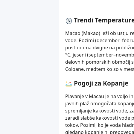
Trendi Temperatur
Macao (Makao) leži ob ustju r
vode. Pozimi (december–februa
postopoma dvigne na približno
°C, jeseni (september–novembe
delovnih pomorskih območij so 
Coloane, medtem ko so v mest
Pogoji za Kopanje
Plavanje v Macau je na voljo i
javnih plaž omogočata kopanje.
spremljanje kakovosti vode, za
zaradi slabše kakovosti vode 
tokov. Pozimi, ko je voda hlad
gledano kopanje ni prepovedano