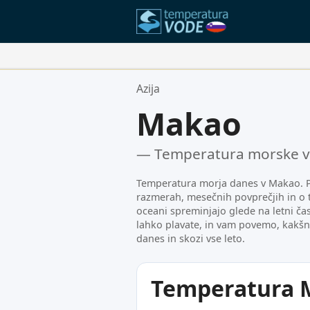
Vaše Priljubljene Lokacije:
Azija
Vaš seznam priljubljenih je praze
Makao
— Temperatura morske vo
Temperatura morja danes v Makao. P
razmerah, mesečnih povprečjih in o 
oceani spreminjajo glede na letni ča
lahko plavate, in vam povemo, kakš
danes in skozi vse leto.
Temperatura M