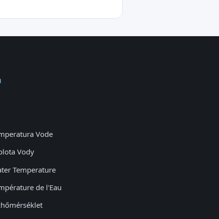
a
mperatura Vode
plota Vody
ter Temperature
mpérature de l'Eau
zhőmérséklet