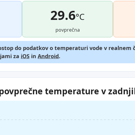
29.6
°C
povprečna
dostop do podatkov o temperaturi vode v realnem č
ijami za
iOS
in
Android
.
ovprečne temperature v zadnji