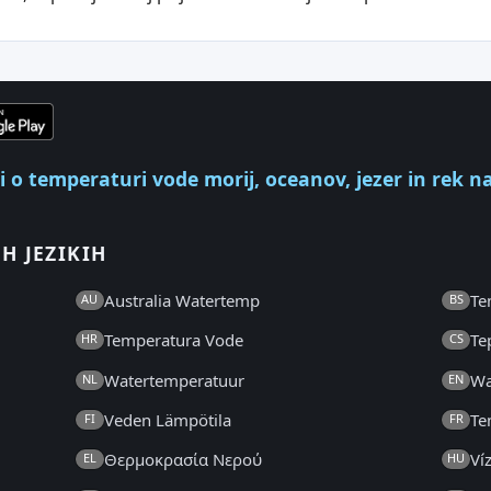
ki o temperaturi vode morij, oceanov, jezer in rek n
H JEZIKIH
Australia Watertemp
Te
AU
BS
Temperatura Vode
Te
HR
CS
Watertemperatuur
Wa
NL
EN
Veden Lämpötila
Te
FI
FR
Θερμοκρασία Νερού
Ví
EL
HU