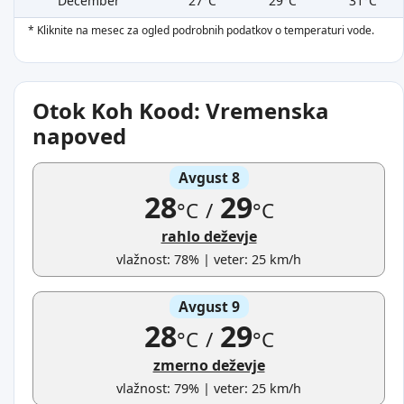
December
27°C
29°C
31°C
* Kliknite na mesec za ogled podrobnih podatkov o temperaturi vode.
Otok Koh Kood: Vremenska
napoved
Avgust 8
28
29
°C
/
°C
rahlo deževje
vlažnost: 78% | veter: 25 km/h
Avgust 9
28
29
°C
/
°C
zmerno deževje
vlažnost: 79% | veter: 25 km/h