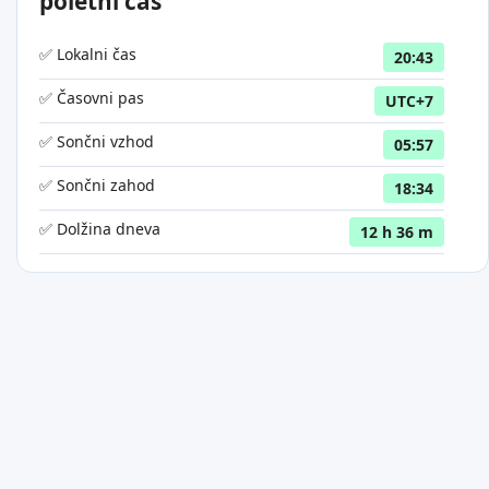
poletni čas
✅ Lokalni čas
20:43
✅ Časovni pas
UTC+7
✅ Sončni vzhod
05:57
✅ Sončni zahod
18:34
✅ Dolžina dneva
12 h 36 m