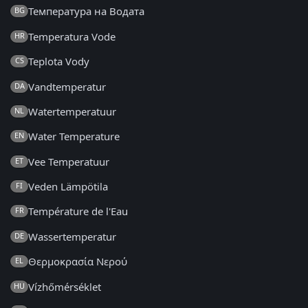
Температура на Водата
BG
Temperatura Vode
HR
Teplota Vody
CS
Vandtemperatur
DA
Watertemperatuur
NL
Water Temperature
EN
Vee Temperatuur
ET
Veden Lämpötila
FI
Température de l'Eau
FR
Wassertemperatur
DE
Θερμοκρασία Νερού
EL
Vízhőmérséklet
HU