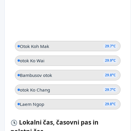
Otok Koh Mak
29.7°C
otok Ko Wai
29.9°C
Bambusov otok
29.8°C
otok Ko Chang
29.7°C
Laem Ngop
29.8°C
Lokalni čas, časovni pas in