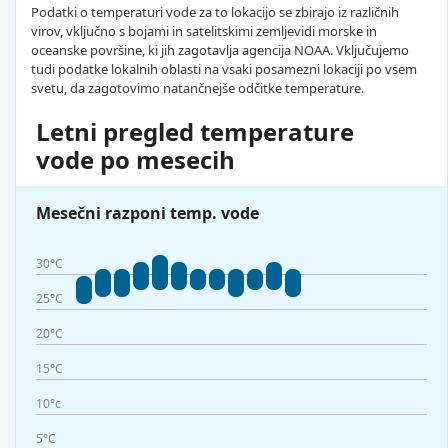
Podatki o temperaturi vode za to lokacijo se zbirajo iz različnih
virov, vključno s bojami in satelitskimi zemljevidi morske in
oceanske površine, ki jih zagotavlja agencija NOAA. Vključujemo
tudi podatke lokalnih oblasti na vsaki posamezni lokaciji po vsem
svetu, da zagotovimo natančnejše odčitke temperature.
Letni pregled temperature
vode po mesecih
Mesečni razponi temp. vode
30°C
25°C
20°C
15°C
10°c
5°C