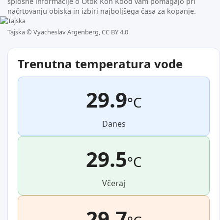
splošne informacije o Otok Koh Kood vam pomagajo pri
načrtovanju obiska in izbiri najboljšega časa za kopanje.
Tajska ©
Vyacheslav Argenberg, CC BY 4.0
Trenutna temperatura vode
29.9
°C
Danes
29.5
°C
Včeraj
29.7