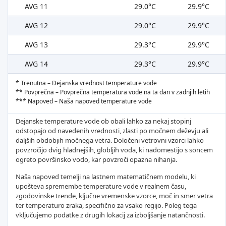
AVG 11
29.0°C
29.9°C
AVG 12
29.0°C
29.9°C
AVG 13
29.3°C
29.9°C
AVG 14
29.3°C
29.9°C
* Trenutna – Dejanska vrednost temperature vode
** Povprečna – Povprečna temperatura vode na ta dan v zadnjih letih
*** Napoved – Naša napoved temperature vode
Dejanske temperature vode ob obali lahko za nekaj stopinj
odstopajo od navedenih vrednosti, zlasti po močnem deževju ali
daljših obdobjih močnega vetra. Določeni vetrovni vzorci lahko
povzročijo dvig hladnejših, globljih voda, ki nadomestijo s soncem
ogreto površinsko vodo, kar povzroči opazna nihanja.
Naša napoved temelji na lastnem matematičnem modelu, ki
upošteva spremembe temperature vode v realnem času,
zgodovinske trende, ključne vremenske vzorce, moč in smer vetra
ter temperaturo zraka, specifično za vsako regijo. Poleg tega
vključujemo podatke z drugih lokacij za izboljšanje natančnosti.