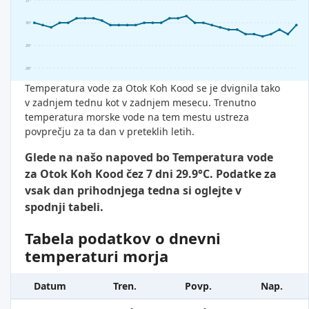
31°
30°
29°
28°
Temperatura vode za Otok Koh Kood se je dvignila tako
v zadnjem tednu kot v zadnjem mesecu. Trenutno
temperatura morske vode na tem mestu ustreza
povprečju za ta dan v preteklih letih.
Glede na našo napoved bo Temperatura vode
za Otok Koh Kood čez 7 dni 29.9°C. Podatke za
vsak dan prihodnjega tedna si oglejte v
spodnji tabeli.
Tabela podatkov o dnevni
temperaturi morja
Datum
Tren.
Povp.
Nap.