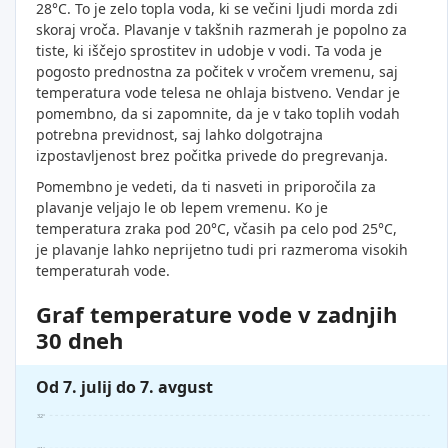
28°C. To je zelo topla voda, ki se večini ljudi morda zdi
skoraj vroča. Plavanje v takšnih razmerah je popolno za
tiste, ki iščejo sprostitev in udobje v vodi. Ta voda je
pogosto prednostna za počitek v vročem vremenu, saj
temperatura vode telesa ne ohlaja bistveno. Vendar je
pomembno, da si zapomnite, da je v tako toplih vodah
potrebna previdnost, saj lahko dolgotrajna
izpostavljenost brez počitka privede do pregrevanja.
Pomembno je vedeti, da ti nasveti in priporočila za
plavanje veljajo le ob lepem vremenu. Ko je
temperatura zraka pod 20°C, včasih pa celo pod 25°C,
je plavanje lahko neprijetno tudi pri razmeroma visokih
temperaturah vode.
Graf temperature vode v zadnjih
30 dneh
Od 7. julij do 7. avgust
32°