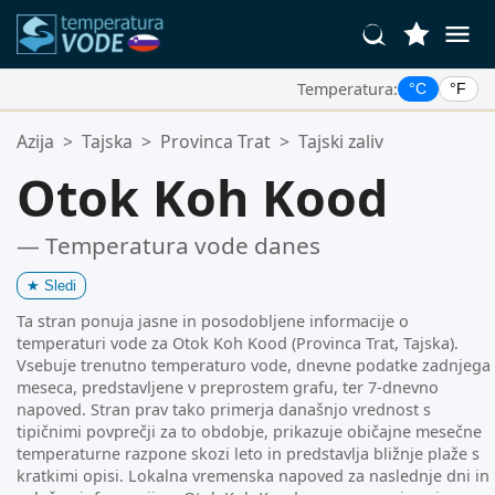
Temperatura:
°C
°F
Vaše Priljubljene Lokacije:
Azija
>
Tajska
>
Provinca Trat
>
Tajski zaliv
Vaš seznam priljubljenih je prazen.
Otok Koh Kood
— Temperatura vode danes
★
Sledi
Ta stran ponuja jasne in posodobljene informacije o
temperaturi vode za Otok Koh Kood (Provinca Trat, Tajska).
Vsebuje trenutno temperaturo vode, dnevne podatke zadnjega
meseca, predstavljene v preprostem grafu, ter 7-dnevno
napoved. Stran prav tako primerja današnjo vrednost s
tipičnimi povprečji za to obdobje, prikazuje običajne mesečne
temperaturne razpone skozi leto in predstavlja bližnje plaže s
kratkimi opisi. Lokalna vremenska napoved za naslednje dni in