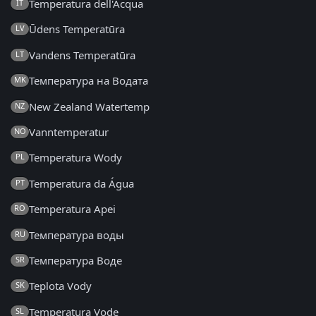
Temperatura dell'Acqua
IT
Ūdens Temperatūra
LV
Vandens Temperatūra
LT
Температура на Водата
MK
New Zealand Watertemp
NZ
Vanntemperatur
NO
Temperatura Wody
PL
Temperatura da Água
PT
Temperatura Apei
RO
Температура воды
RU
Температура Воде
SR
Teplota Vody
SK
Temperatura Vode
SL