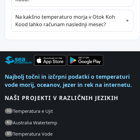
Na kakšno temperaturo morja v Otok Koh
Kood lahko računam naslednji mesec?
Najbolj točni in izčrpni podatki o temperaturi
vode morij, oceanov, jezer in rek na internetu.
NAŠI PROJEKTI V RAZLIČNIH JEZIKIH
Temperatura e Ujit
SQ
Australia Watertemp
AU
Temperatura Vode
BS