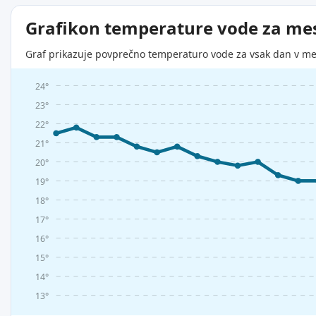
Grafikon temperature vode za me
Graf prikazuje povprečno temperaturo vode za vsak dan v me
24°
23°
22°
21°
20°
19°
18°
17°
16°
15°
14°
13°