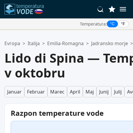
Temperatura:
°C
°F
Vaše Priljubljene Lokacije:
Evropa
>
Italija
>
Emilia-Romagna
>
Jadransko morje
>
Vaš seznam priljubljenih je prazen.
Lido di Spina — Tem
v oktobru
Januar
Februar
Marec
April
Maj
Junij
Julij
Av
Razpon temperature vode