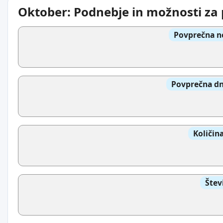
Oktober: Podnebje in možnosti za 
Povprečna n
Povprečna dn
Količin
Štev