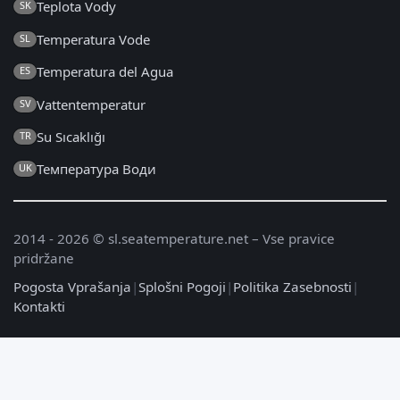
Teplota Vody
SK
Temperatura Vode
SL
Temperatura del Agua
ES
Vattentemperatur
SV
Su Sıcaklığı
TR
Температура Води
UK
2014 - 2026 © sl.seatemperature.net – Vse pravice
pridržane
Pogosta Vprašanja
|
Splošni Pogoji
|
Politika Zasebnosti
|
Kontakti