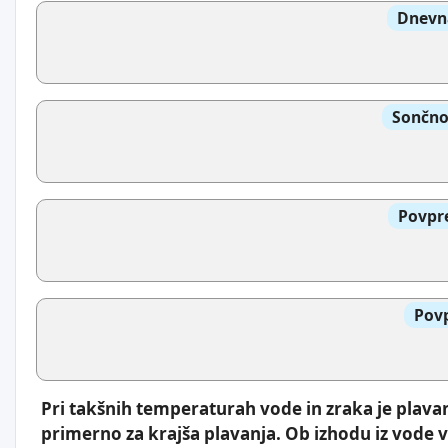
Dnevna
Sončno
Povpre
Povp
Pri takšnih temperaturah vode in zraka je plava
primerno za krajša plavanja. Ob izhodu iz vode v