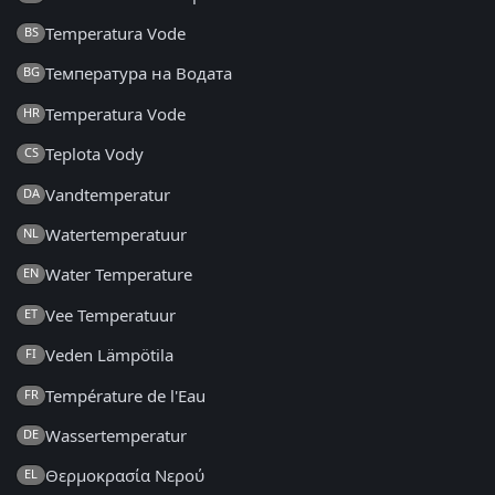
Temperatura Vode
BS
Температура на Водата
BG
Temperatura Vode
HR
Teplota Vody
CS
Vandtemperatur
DA
Watertemperatuur
NL
Water Temperature
EN
Vee Temperatuur
ET
Veden Lämpötila
FI
Température de l'Eau
FR
Wassertemperatur
DE
Θερμοκρασία Νερού
EL