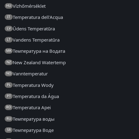
Vízhőmérséklet
HU
Temperatura dell'Acqua
IT
Ūdens Temperatūra
LV
Vandens Temperatūra
LT
Температура на Водата
MK
New Zealand Watertemp
NZ
Vanntemperatur
NO
Temperatura Wody
PL
Temperatura da Água
PT
Temperatura Apei
RO
Температура воды
RU
Температура Воде
SR