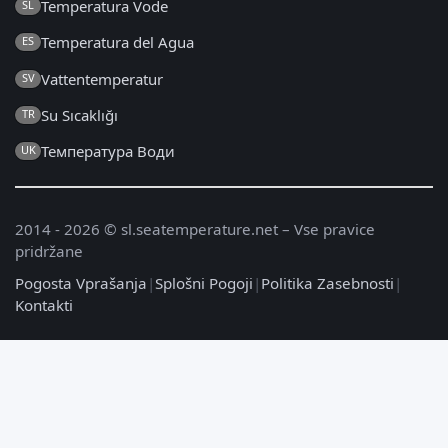
Temperatura Vode
SL
Temperatura del Agua
ES
Vattentemperatur
SV
Su Sıcaklığı
TR
Температура Води
UK
2014 - 2026 © sl.seatemperature.net – Vse pravice
pridržane
Pogosta Vprašanja
|
Splošni Pogoji
|
Politika Zasebnosti
|
Kontakti