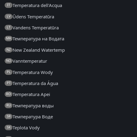
Temperatura dell'Acqua
IT
Ūdens Temperatūra
LV
Vandens Temperatūra
LT
Температура на Водата
MK
New Zealand Watertemp
NZ
Vanntemperatur
NO
Temperatura Wody
PL
Temperatura da Água
PT
Temperatura Apei
RO
Температура воды
RU
Температура Воде
SR
Teplota Vody
SK