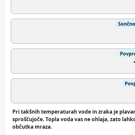
Sončno
Povpre
Povp
Pri takšnih temperaturah vode in zraka je plava
sproščujoče. Topla voda vas ne ohlaja, zato lahk
občutka mraza.