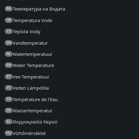
Температура на Водата
BG
Temperatura Vode
HR
Teplota Vody
CS
Vandtemperatur
DA
Watertemperatuur
NL
Water Temperature
EN
Vee Temperatuur
ET
Veden Lämpötila
FI
Température de l'Eau
FR
Wassertemperatur
DE
Θερμοκρασία Νερού
EL
Vízhőmérséklet
HU