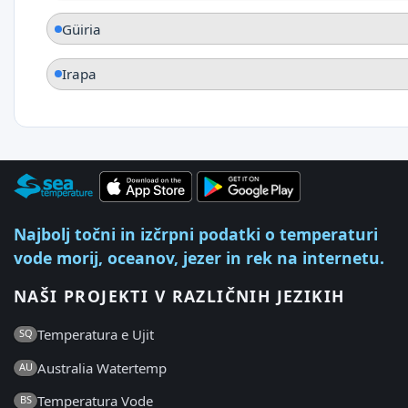
Güiria
Irapa
Najbolj točni in izčrpni podatki o temperaturi
vode morij, oceanov, jezer in rek na internetu.
NAŠI PROJEKTI V RAZLIČNIH JEZIKIH
Temperatura e Ujit
SQ
Australia Watertemp
AU
Temperatura Vode
BS