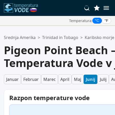
Temperatura:
°C
°F
Vaše Priljubljene Lokacije:
Srednja Amerika
>
Trinidad in Tobago
>
Karibsko morje
Vaš seznam priljubljenih je prazen.
Pigeon Point Beach
Temperatura Vode v 
Januar
Februar
Marec
April
Maj
Junij
Julij
A
Razpon temperature vode