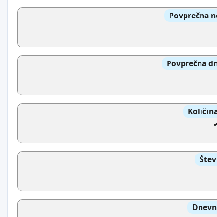
Povprečna n
Povprečna dn
Količin
Štev
Dnevna