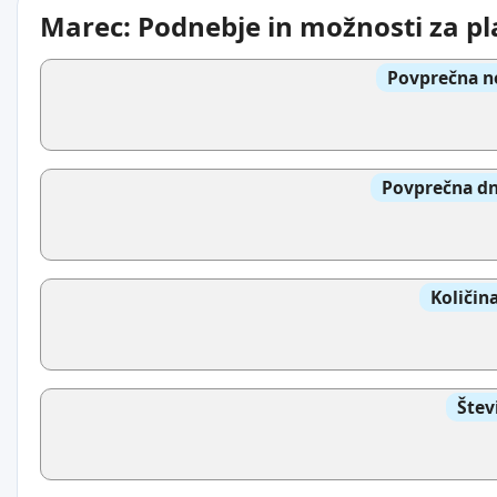
Marec: Podnebje in možnosti za p
Povprečna n
Povprečna dn
Količin
Štev