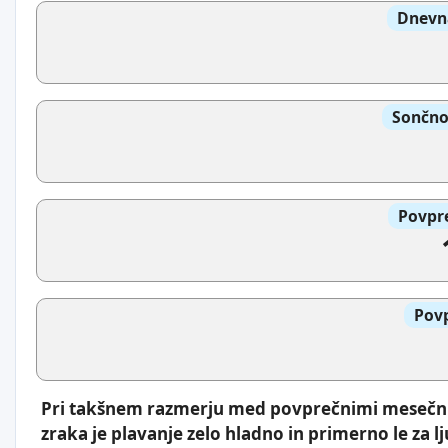
Dnevna
Sončno
Povpre
Povp
Pri takšnem razmerju med povprečnimi mesečn
zraka je plavanje zelo hladno in primerno le za l