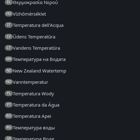
Θερμοκρασία Νερού
EL
Vízhőmérséklet
HU
Temperatura dell'Acqua
IT
Ūdens Temperatūra
LV
Vandens Temperatūra
LT
Температура на Водата
MK
New Zealand Watertemp
NZ
Vanntemperatur
NO
Temperatura Wody
PL
Temperatura da Água
PT
Temperatura Apei
RO
Температура воды
RU
Температура Воде
SR