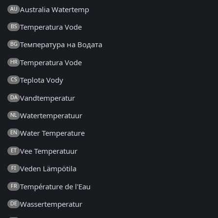
Australia Watertemp
AU
Temperatura Vode
BS
Температура на Водата
BG
Temperatura Vode
HR
Teplota Vody
CS
Vandtemperatur
DA
Watertemperatuur
NL
Water Temperature
EN
Vee Temperatuur
ET
Veden Lämpötila
FI
Température de l'Eau
FR
Wassertemperatur
DE