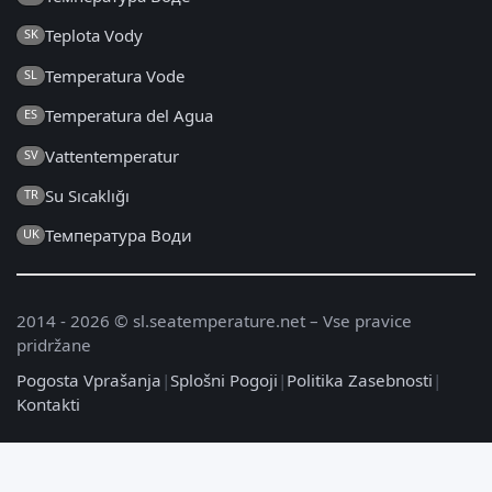
Teplota Vody
SK
Temperatura Vode
SL
Temperatura del Agua
ES
Vattentemperatur
SV
Su Sıcaklığı
TR
Температура Води
UK
2014 - 2026 © sl.seatemperature.net – Vse pravice
pridržane
Pogosta Vprašanja
|
Splošni Pogoji
|
Politika Zasebnosti
|
Kontakti