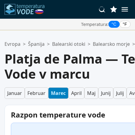
Temperatura:
°C
°F
Vaše Priljubljene Lokacije:
Evropa
>
Španija
>
Balearski otoki
>
Balearsko morje
>
Vaš seznam priljubljenih je prazen.
Platja de Palma — T
Vode v marcu
Januar
Februar
Marec
April
Maj
Junij
Julij
Av
Razpon temperature vode