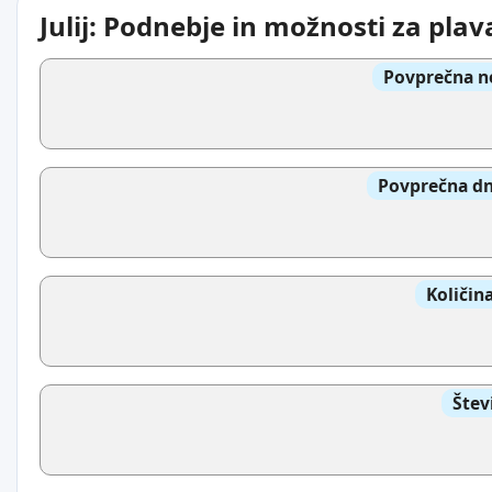
Julij: Podnebje in možnosti za plav
Povprečna n
Povprečna dn
Količin
Štev