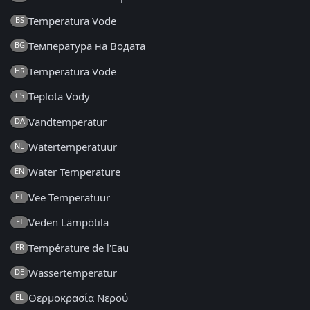
Temperatura Vode
BS
Температура на Водата
BG
Temperatura Vode
HR
Teplota Vody
CS
Vandtemperatur
DA
Watertemperatuur
NL
Water Temperature
EN
Vee Temperatuur
ET
Veden Lämpötila
FI
Température de l'Eau
FR
Wassertemperatur
DE
Θερμοκρασία Νερού
EL