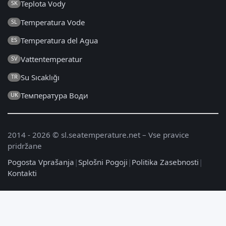
Teplota Vody
SK
Temperatura Vode
SL
Temperatura del Agua
ES
Vattentemperatur
SV
Su Sıcaklığı
TR
Температура Води
UK
2014 - 2026 © sl.seatemperature.net – Vse pravice
pridržane
Pogosta Vprašanja
|
Splošni Pogoji
|
Politika Zasebnosti
|
Kontakti