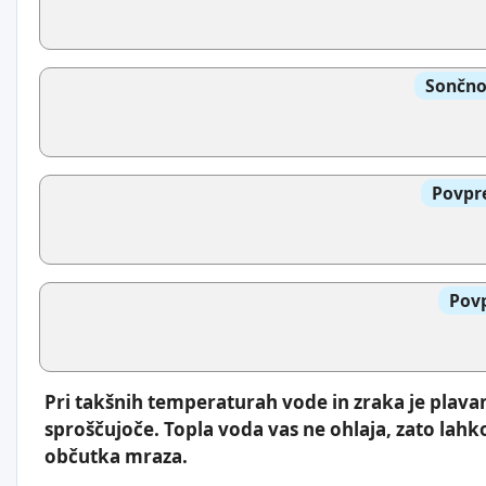
Sončno
Povpre
Povp
Pri takšnih temperaturah vode in zraka je plava
sproščujoče. Topla voda vas ne ohlaja, zato lahk
občutka mraza.