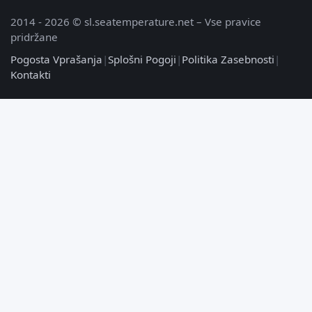
2014 - 2026 © sl.seatemperature.net – Vse pravice
pridržane
Pogosta Vprašanja
|
Splošni Pogoji
|
Politika Zasebnosti
|
Kontakti