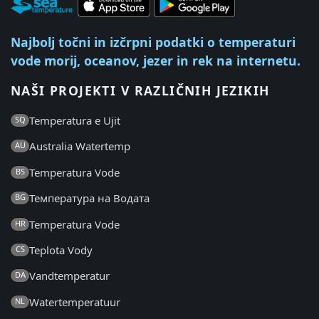
Najbolj točni in izčrpni podatki o temperaturi
vode morij, oceanov, jezer in rek na internetu.
NAŠI PROJEKTI V RAZLIČNIH JEZIKIH
Temperatura e Ujit
SQ
Australia Watertemp
AU
Temperatura Vode
BS
Температура на Водата
BG
Temperatura Vode
HR
Teplota Vody
CS
Vandtemperatur
DA
Watertemperatuur
NL