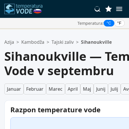
Temperatura:
°C
°F
Vaše Priljubljene Lokacije:
Azija
>
Kambodža
>
Tajski zaliv
>
Sihanoukville
Vaš seznam priljubljenih je prazen.
Sihanoukville — Te
Vode v septembru
Januar
Februar
Marec
April
Maj
Junij
Julij
Av
Razpon temperature vode