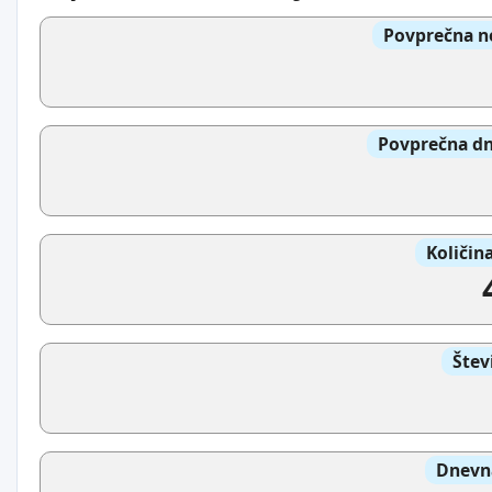
Povprečna n
Povprečna dn
Količin
Štev
Dnevna