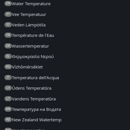
Water Temperature
EN
Vee Temperatuur
ET
Veden Lämpötila
FI
Température de l'Eau
FR
Wassertemperatur
DE
Θερμοκρασία Νερού
EL
Vízhőmérséklet
HU
Temperatura dell'Acqua
IT
Ūdens Temperatūra
LV
Vandens Temperatūra
LT
Температура на Водата
MK
New Zealand Watertemp
NZ
NO