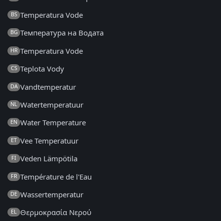
Temperatura Vode
BS
Температура на Водата
BG
Temperatura Vode
HR
Teplota Vody
CS
Vandtemperatur
DA
Watertemperatuur
NL
Water Temperature
EN
Vee Temperatuur
ET
Veden Lämpötila
FI
Température de l'Eau
FR
Wassertemperatur
DE
Θερμοκρασία Νερού
EL