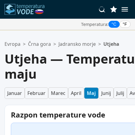
Temperatura:
°C
°F
Vaše Priljubljene Lokacije:
Evropa
>
Črna gora
>
Jadransko morje
>
Utjeha
Vaš seznam priljubljenih je prazen.
Utjeha — Temperatu
maju
Januar
Februar
Marec
April
Maj
Junij
Julij
Av
Razpon temperature vode