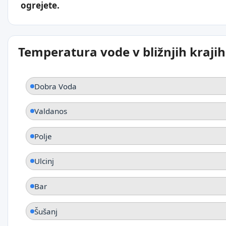
ogrejete.
Temperatura vode v bližnjih krajih
Dobra Voda
Valdanos
Polje
Ulcinj
Bar
Šušanj