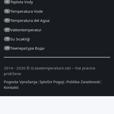
Teplota Vody
SK
Temperatura Vode
SL
Temperatura del Agua
ES
Vattentemperatur
SV
Su Sıcaklığı
TR
Температура Води
UK
2014 - 2026 © sl.seatemperature.net – Vse pravice
pridržane
Pogosta Vprašanja
|
Splošni Pogoji
|
Politika Zasebnosti
|
Kontakti