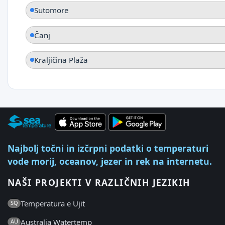
Sutomore
Čanj
Kraljičina Plaža
Najbolj točni in izčrpni podatki o temperaturi
vode morij, oceanov, jezer in rek na internetu.
NAŠI PROJEKTI V RAZLIČNIH JEZIKIH
Temperatura e Ujit
SQ
Australia Watertemp
AU