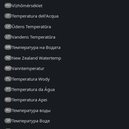
Vízhőmérséklet
HU
Temperatura dell'Acqua
IT
Ūdens Temperatūra
LV
Vandens Temperatūra
LT
Температура на Водата
MK
New Zealand Watertemp
NZ
Vanntemperatur
NO
Temperatura Wody
PL
Temperatura da Água
PT
Temperatura Apei
RO
Температура воды
RU
Температура Воде
SR