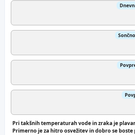
Dnevna
Sončno
Povpre
Povp
Pri takšnih temperaturah vode in zraka je plavan
Primerno je za hitro osvežitev in dobro se boste