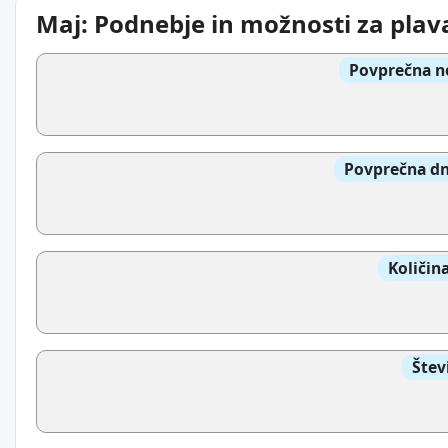
Maj: Podnebje in možnosti za plav
Povprečna n
Povprečna dn
Količin
Štev