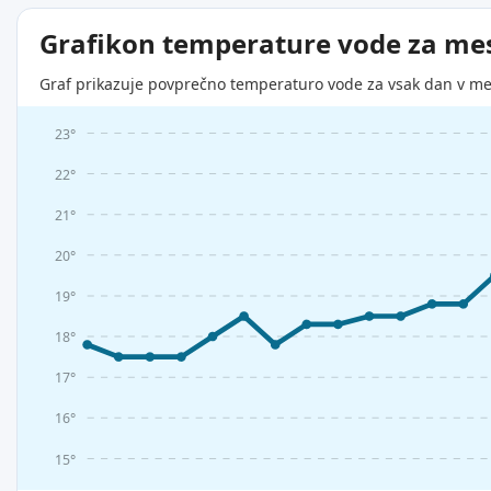
Grafikon temperature vode za me
Graf prikazuje povprečno temperaturo vode za vsak dan v me
23°
22°
21°
20°
19°
18°
17°
16°
15°