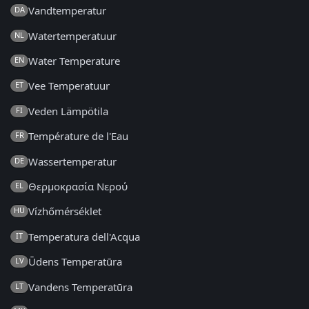
Vandtemperatur
DA
Watertemperatuur
NL
Water Temperature
EN
Vee Temperatuur
ET
Veden Lämpötila
FI
Température de l'Eau
FR
Wassertemperatur
DE
Θερμοκρασία Νερού
EL
Vízhőmérséklet
HU
Temperatura dell'Acqua
IT
Ūdens Temperatūra
LV
Vandens Temperatūra
LT