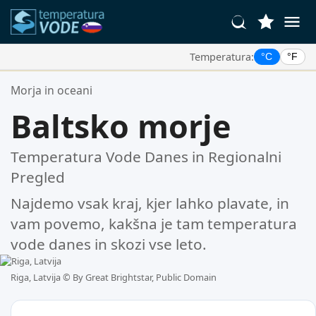
Temperatura:
°C
°F
Vaše Priljubljene Lokacije:
Morja in oceani
Vaš seznam priljubljenih je prazen.
Baltsko morje
Temperatura Vode Danes in Regionalni
Pregled
Najdemo vsak kraj, kjer lahko plavate, in
vam povemo, kakšna je tam temperatura
vode danes in skozi vse leto.
Riga, Latvija ©
By Great Brightstar, Public Domain