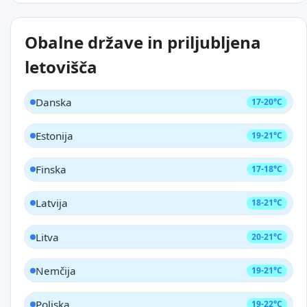
Obalne države in priljubljena
letovišča
Danska
17-20°C
Estonija
19-21°C
Finska
17-18°C
Latvija
18-21°C
Litva
20-21°C
Nemčija
19-21°C
Poljska
19-22°C