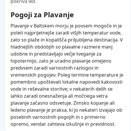
pokriva led.
Pogoji za Plavanje
Plavanje v Baltskem morju je povsem mogoče in je
poleti najprijetnejše zaradi višjih temperatur vode,
zato so plaže in kopališča priljubljena destinacija. V
hladnejših obdobjih so plavalne razmere manj
udobne in predstavljajo večje tveganje za
hipotermijo, zato je uradno plavanje omejeno
predvsem zaradi varnostnih razlogov in
vremenskih pogojev. Poleg termine temperature je
pomembno upoštevati lokalne napovedi kakovosti
vode in reševalne storitve; v nekaterih delih se
lahko zaradi onesnaženja ali močnega vetra
plavanje začasno odsvetuje. Zimsko kopanje ali
ledeno plavanje je praksa, ki jo nekateri izvajajo ob
posebnih varnostnih pogojih in s primerno
opremo, vendar zahteva izkušnje in previdnost.