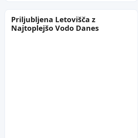
Priljubljena Letovišča z
Najtoplejšo Vodo Danes
21
°C
Riga
Latvija