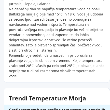
Jūrmala, Liepāja, Palanga.
Na današnji dan se najnižja temperatura vode na obali
Baltskega morja giblje med 15°C in 18°C. Voda je udobna
za večino ljudi, zaradi česar je idealno območje za
navdušence nad vodnimi športi. Temperatura ne
povzroča večjega neugodja in plavanje bo večini prijetno.
Vendar je pomembno, da si zapomnite, da lahko
dolgotrajna izpostavljenost vodi še vedno povzroči
ohladitev, zato je bistveno spremljati čas, preživet v vodi,
zlasti pri otrocih ali starejših.
Pomembno je vedeti, da ti nasveti in priporočila za
plavanje veljajo le ob lepem vremenu. Ko je temperatura
zraka pod 20°C, včasih pa celo pod 25°C, je plavanje lahko
neprijetno tudi pri razmeroma visokih temperaturah
vode.
Trendi Temperature Morja