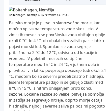
Boltenhagen, Nemčija ©
By Niteshift, CC BY 3.0
Baltsko morje je plitvo in slanozvočno morje, kar
močno vpliva na temperaturo vode skozi leto. V
zimskih mesecih se površinska voda običajno giblje
okoli 0 °C do 4 °C, ob obalah in v zalivih pa se lahko
pojavi morski led. Spomladi se voda segreje
približno na 2 °C do 12 °C, odvisno od lokacije in
vremena. V poletnih mesecih so tipične
temperature med 15 °C in 24 °C; v južnem delu in
plitvih zalivih lahko povprečja dosežejo tudi okoli 24
°C, medtem ko so severni predeli znatno hladnejši.
Jeseni temperature padajo in se gibljejo zlasti med
8 °C in 15 °C, s hitrim ohlajanjem proti koncu
sezone. Lokalne razlike so velike: plitvejša območja
in zatišja se segrevajo hitreje, odprto morje ostaja
hladnejše, najbolj severne zalive pa pozimi pogosto