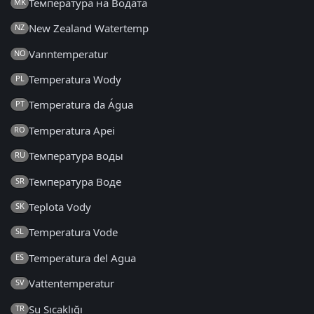
Температура на Водата
MK
New Zealand Watertemp
NZ
Vanntemperatur
NO
Temperatura Wody
PL
Temperatura da Água
PT
Temperatura Apei
RO
Температура воды
RU
Температура Воде
SR
Teplota Vody
SK
Temperatura Vode
SL
Temperatura del Agua
ES
Vattentemperatur
SV
Su Sıcaklığı
TR