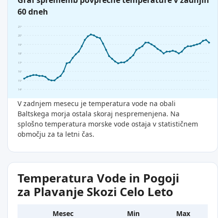
Graf sprememb povprečne temperature v zadnjih
60 dneh
21°
20°
19°
18°
17°
16°
15°
14°
V zadnjem mesecu je temperatura vode na obali
Baltskega morja ostala skoraj nespremenjena. Na
splošno temperatura morske vode ostaja v statističnem
območju za ta letni čas.
Temperatura Vode in Pogoji
za Plavanje Skozi Celo Leto
Mesec
Min
Max