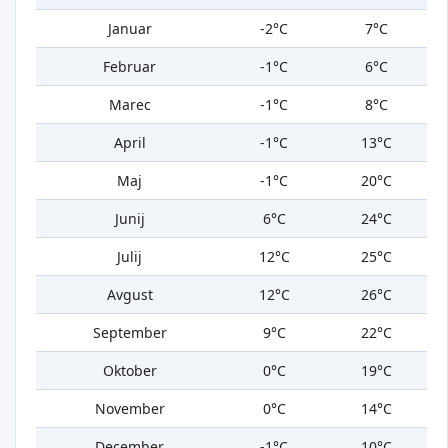
Januar
-2°C
7°C
Februar
-1°C
6°C
Marec
-1°C
8°C
April
-1°C
13°C
Maj
-1°C
20°C
Junij
6°C
24°C
Julij
12°C
25°C
Avgust
12°C
26°C
September
9°C
22°C
Oktober
0°C
19°C
November
0°C
14°C
December
-1°C
10°C