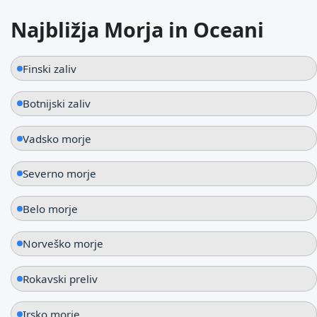
Najbližja Morja in Oceani
Sopot
Poljska
Finski zaliv
Botnijski zaliv
Vadsko morje
Severno morje
Belo morje
Norveško morje
Rokavski preliv
Irsko morje