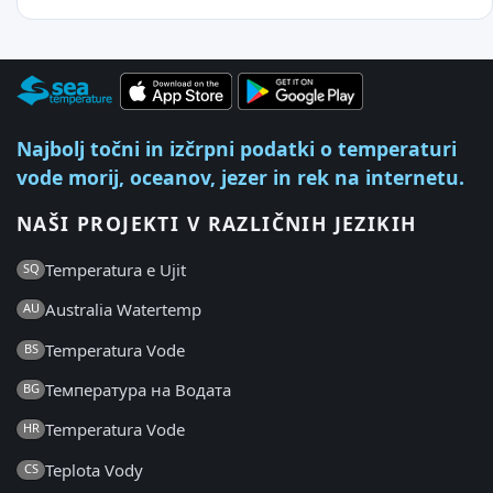
Najbolj točni in izčrpni podatki o temperaturi
vode morij, oceanov, jezer in rek na internetu.
NAŠI PROJEKTI V RAZLIČNIH JEZIKIH
Temperatura e Ujit
SQ
Australia Watertemp
AU
Temperatura Vode
BS
Температура на Водата
BG
Temperatura Vode
HR
Teplota Vody
CS