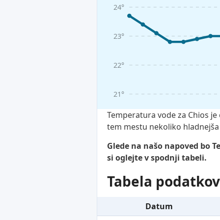
24°
23°
22°
21°
Temperatura vode za Chios je
tem mestu nekoliko hladnejša o
Glede na našo napoved bo Te
si oglejte v spodnji tabeli.
Tabela podatkov
Datum