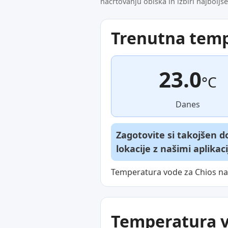
načrtovanju obiska in izbiri najboljš
Trenutna tem
23.0
°C
Danes
Zagotovite si takojšen 
lokacije z našimi aplikac
Temperatura vode za Chios na 
Temperatura vo