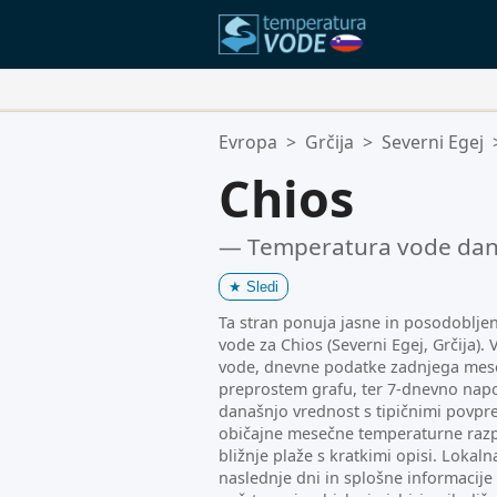
Vaše Priljubljene Lokacije:
Evropa
>
Grčija
>
Severni Egej
Vaš seznam priljubljenih je praze
Chios
— Temperatura vode da
★
Sledi
Ta stran ponuja jasne in posodoblje
vode za Chios (Severni Egej, Grčija)
vode, dnevne podatke zadnjega mese
preprostem grafu, ter 7-dnevno napo
današnjo vrednost s tipičnimi povpre
običajne mesečne temperaturne razpo
bližnje plaže s kratkimi opisi. Loka
naslednje dni in splošne informacij