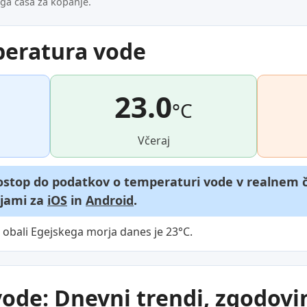
ega časa za kopanje.
peratura vode
23.0
°C
Včeraj
dostop do podatkov o temperaturi vode v realnem č
ijami za
iOS
in
Android
.
obali Egejskega morja danes je 23°C.
de: Dnevni trendi, zgodovin