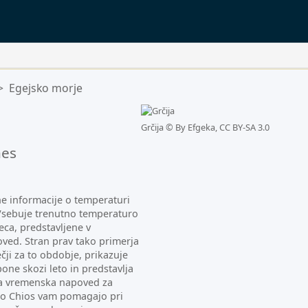
>
Egejsko morje
n.
Grčija ©
By Efgeka, CC BY-SA 3.0
nes
ne informacije o temperaturi
. Vsebuje trenutno temperaturo
ca, predstavljene v
ved. Stran prav tako primerja
čji za to obdobje, prikazuje
ne skozi leto in predstavlja
lna vremenska napoved za
e o Chios vam pomagajo pri