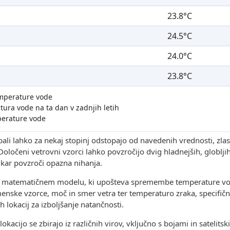
23.8°C
24.5°C
24.0°C
23.8°C
emperature vode
ura vode na ta dan v zadnjih letih
erature vode
li lahko za nekaj stopinj odstopajo od navedenih vrednosti, zla
oločeni vetrovni vzorci lahko povzročijo dvig hladnejših, globlji
kar povzroči opazna nihanja.
m matematičnem modelu, ki upošteva spremembe temperature vo
enske vzorce, moč in smer vetra ter temperaturo zraka, specifičn
 lokacij za izboljšanje natančnosti.
okacijo se zbirajo iz različnih virov, vključno s bojami in satelits