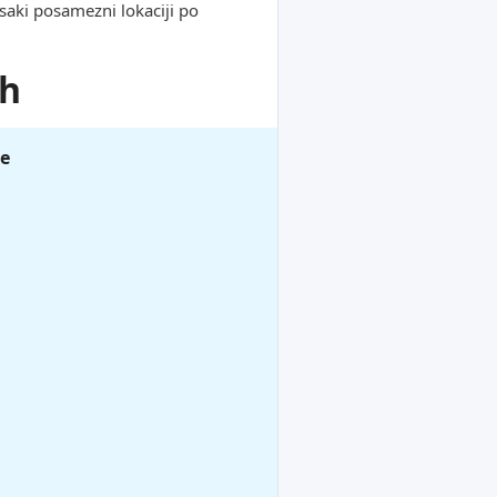
saki posamezni lokaciji po
ih
de