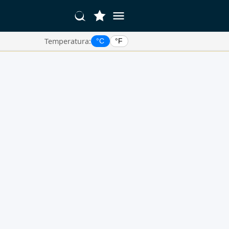
Temperatura:
°C
°F