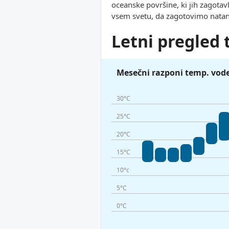
oceanske površine, ki jih zagotav
vsem svetu, da zagotovimo natan
Letni pregled
Mesečni razponi temp. vod
30°C
25°C
20°C
15°C
10°c
5°C
0°C