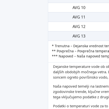
AVG 10
AVG 11
AVG 12
AVG 13
* Trenutna – Dejanska vrednost t
** Povprečna – Povprečna temperat
*** Napoved – Naša napoved temp
Dejanske temperature vode ob oba
daljših obdobjih močnega vetra. D
soncem ogreto površinsko vodo, 
Naša napoved temelji na lastne
zgodovinske trende, ključne vrem
tega vključujemo podatke z drugih
Podatki o temperaturi vode za to l