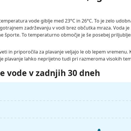
 temperatura vode giblje med 23°C in 26°C. To je zelo udobn
gotrajnem zadrževanju v vodi brez občutka mraza. Voda je p
dne športe. To temperaturno območje je še posebej priljublje
eti in priporočila za plavanje veljajo le ob lepem vremenu.
 je plavanje lahko neprijetno tudi pri razmeroma visokih t
e vode v zadnjih 30 dneh