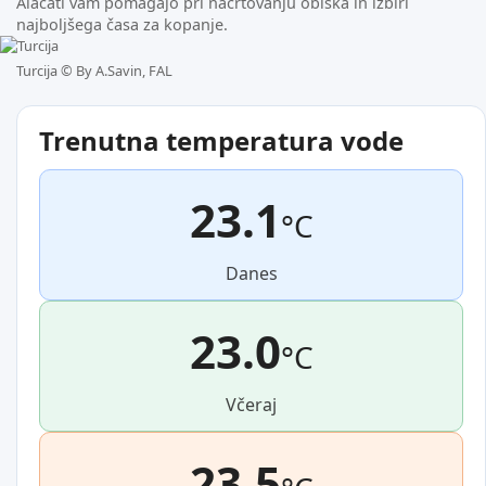
Alacati vam pomagajo pri načrtovanju obiska in izbiri
najboljšega časa za kopanje.
Turcija ©
By A.Savin, FAL
Trenutna temperatura vode
23.1
°C
Danes
23.0
°C
Včeraj
23.5