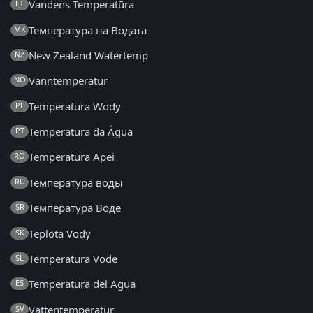
Vandens Temperatūra
LT
Температура на Водата
MK
New Zealand Watertemp
NZ
Vanntemperatur
NO
Temperatura Wody
PL
Temperatura da Água
PT
Temperatura Apei
RO
Температура воды
RU
Температура Воде
SR
Teplota Vody
SK
Temperatura Vode
SL
Temperatura del Agua
ES
Vattentemperatur
SV