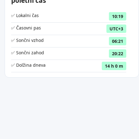
poletni čas
✅ Lokalni čas
10:19
✅ Časovni pas
UTC+3
✅ Sončni vzhod
06:21
✅ Sončni zahod
20:22
✅ Dolžina dneva
14 h 0 m