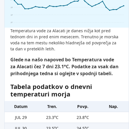
23°
22°
21°
Temperatura vode za Alacati je danes nižja kot pred
tednom dni in pred enim mesecem. Trenutno je morska
voda na tem mestu nekoliko hladnejša od povprečja za
ta dan v preteklih letih.
Glede na našo napoved bo Temperatura vode
za Alacati čez 7 dni 23.1°C. Podatke za vsak dan
prihodnjega tedna si oglejte v spodnji tabeli.
Tabela podatkov o dnevni
temperaturi morja
Datum
Tren.
Povp.
Nap.
JUL 29
23.3°C
23.8°C
JUL 30
23.5°C
24.5°C