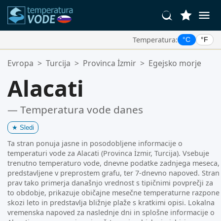
Temperatura:
°C
°F
Vaše Priljubljene Lokacije:
Evropa
>
Turcija
>
Provinca İzmir
>
Egejsko morje
Vaš seznam priljubljenih je prazen.
Alacati
— Temperatura vode danes
★
Sledi
Ta stran ponuja jasne in posodobljene informacije o
temperaturi vode za Alacati (Provinca İzmir, Turcija). Vsebuje
trenutno temperaturo vode, dnevne podatke zadnjega meseca,
predstavljene v preprostem grafu, ter 7-dnevno napoved. Stran
prav tako primerja današnjo vrednost s tipičnimi povprečji za
to obdobje, prikazuje običajne mesečne temperaturne razpone
skozi leto in predstavlja bližnje plaže s kratkimi opisi. Lokalna
vremenska napoved za naslednje dni in splošne informacije o