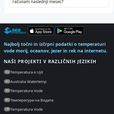
računam naslednji mesec?
Najbolj točni in izčrpni podatki o temperaturi
vode morij, oceanov, jezer in rek na internetu.
NAŠI PROJEKTI V RAZLIČNIH JEZIKIH
Temperatura e Ujit
SQ
Australia Watertemp
AU
Temperatura Vode
BS
Температура на Водата
BG
Temperatura Vode
HR