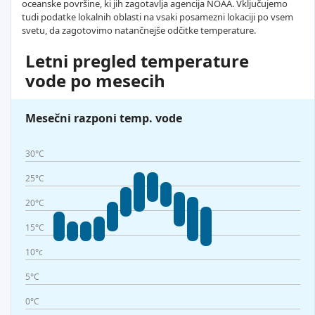
oceanske površine, ki jih zagotavlja agencija NOAA. Vključujemo
tudi podatke lokalnih oblasti na vsaki posamezni lokaciji po vsem
svetu, da zagotovimo natančnejše odčitke temperature.
Letni pregled temperature
vode po mesecih
Mesečni razponi temp. vode
30°C
25°C
20°C
15°C
10°c
5°C
0°C