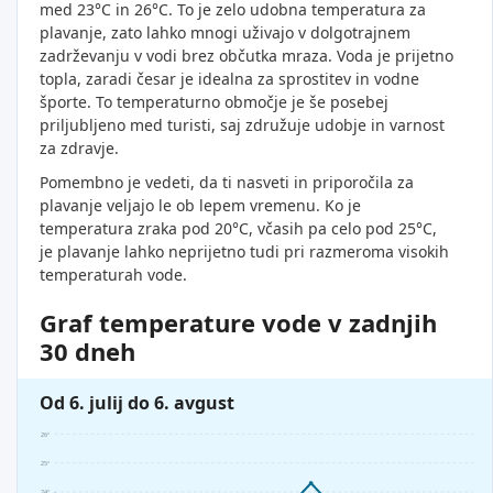
med 23°C in 26°C. To je zelo udobna temperatura za
plavanje, zato lahko mnogi uživajo v dolgotrajnem
zadrževanju v vodi brez občutka mraza. Voda je prijetno
topla, zaradi česar je idealna za sprostitev in vodne
športe. To temperaturno območje je še posebej
priljubljeno med turisti, saj združuje udobje in varnost
za zdravje.
Pomembno je vedeti, da ti nasveti in priporočila za
plavanje veljajo le ob lepem vremenu. Ko je
temperatura zraka pod 20°C, včasih pa celo pod 25°C,
je plavanje lahko neprijetno tudi pri razmeroma visokih
temperaturah vode.
Graf temperature vode v zadnjih
30 dneh
Od 6. julij do 6. avgust
26°
25°
24°