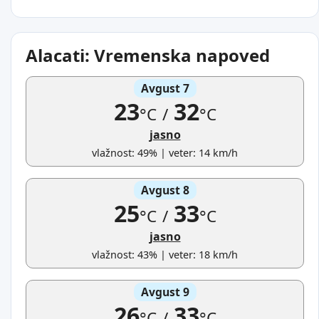
Alacati: Vremenska napoved
Avgust 7
23
32
°C
/
°C
jasno
vlažnost: 49% | veter: 14 km/h
Avgust 8
25
33
°C
/
°C
jasno
vlažnost: 43% | veter: 18 km/h
Avgust 9
26
33
°C
/
°C