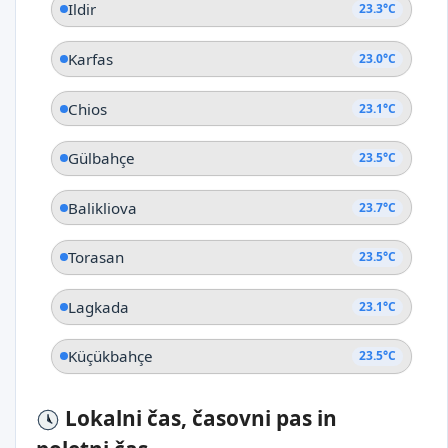
Ildir
23.3°C
Karfas
23.0°C
Chios
23.1°C
Gülbahçe
23.5°C
Balikliova
23.7°C
Torasan
23.5°C
Lagkada
23.1°C
Küçükbahçe
23.5°C
Lokalni čas, časovni pas in