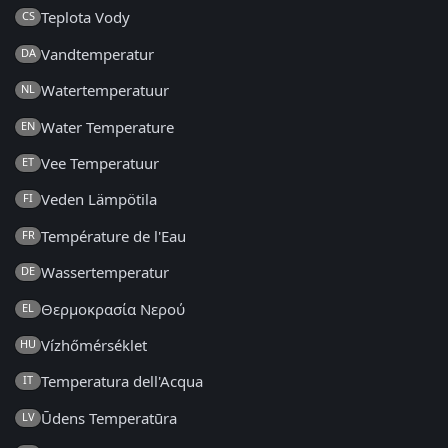
Teplota Vody
CS
Vandtemperatur
DA
Watertemperatuur
NL
Water Temperature
EN
Vee Temperatuur
ET
Veden Lämpötila
FI
Température de l'Eau
FR
Wassertemperatur
DE
Θερμοκρασία Νερού
EL
Vízhőmérséklet
HU
Temperatura dell'Acqua
IT
Ūdens Temperatūra
LV