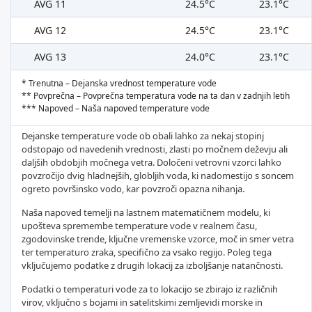
AVG 11
24.5°C
23.1°C
AVG 12
24.5°C
23.1°C
AVG 13
24.0°C
23.1°C
* Trenutna – Dejanska vrednost temperature vode
** Povprečna – Povprečna temperatura vode na ta dan v zadnjih letih
*** Napoved – Naša napoved temperature vode
Dejanske temperature vode ob obali lahko za nekaj stopinj
odstopajo od navedenih vrednosti, zlasti po močnem deževju ali
daljših obdobjih močnega vetra. Določeni vetrovni vzorci lahko
povzročijo dvig hladnejših, globljih voda, ki nadomestijo s soncem
ogreto površinsko vodo, kar povzroči opazna nihanja.
Naša napoved temelji na lastnem matematičnem modelu, ki
upošteva spremembe temperature vode v realnem času,
zgodovinske trende, ključne vremenske vzorce, moč in smer vetra
ter temperaturo zraka, specifično za vsako regijo. Poleg tega
vključujemo podatke z drugih lokacij za izboljšanje natančnosti.
Podatki o temperaturi vode za to lokacijo se zbirajo iz različnih
virov, vključno s bojami in satelitskimi zemljevidi morske in