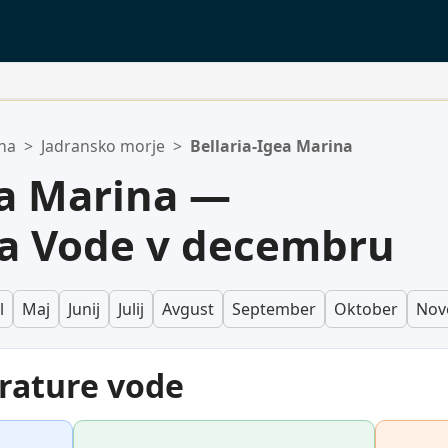
na
>
Jadransko morje
>
Bellaria-Igea Marina
n.
ea Marina —
a Vode v decembru
l
Maj
Junij
Julij
Avgust
September
Oktober
Nov
rature vode