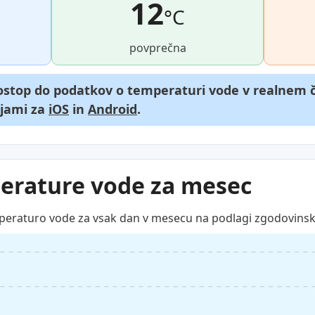
12
°C
povprečna
dostop do podatkov o temperaturi vode v realnem č
ijami za
iOS
in
Android
.
erature vode za mesec
peraturo vode za vsak dan v mesecu na podlagi zgodovinsk