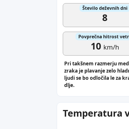
Število deževnih dni
8
Povprečna hitrost vet
10
km/h
Pri takšnem razmerju med
zraka je plavanje zelo hlad
ljudi se bo odločila le za k
dlje.
Temperatura vo