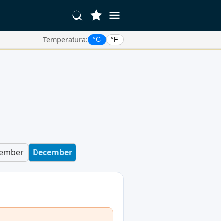
Temperatura:
°C
°F
ember
December