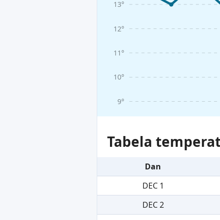
13°
12°
11°
10°
9°
Tabela temperat
Dan
DEC 1
DEC 2