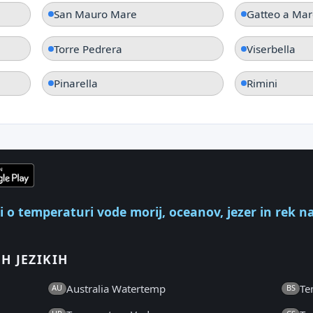
San Mauro Mare
Gatteo a Mar
Torre Pedrera
Viserbella
Pinarella
Rimini
ki o temperaturi vode morij, oceanov, jezer in rek n
H JEZIKIH
Australia Watertemp
Te
AU
BS