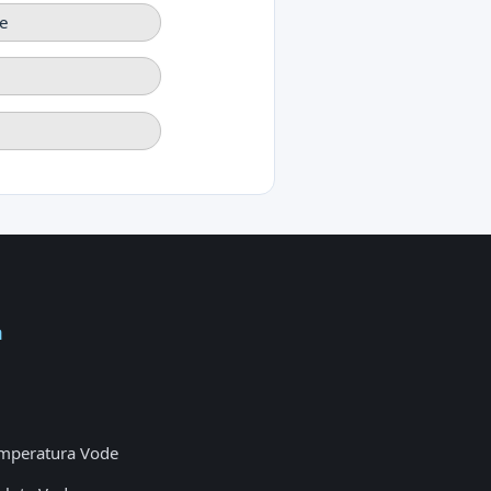
e
a
mperatura Vode