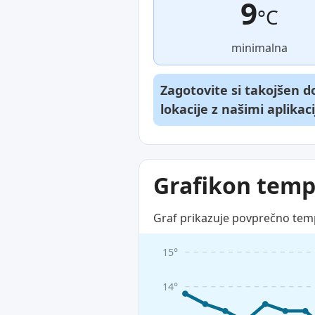
9
°C
minimalna
Zagotovite si takojšen 
lokacije z našimi aplikac
Grafikon temp
Graf prikazuje povprečno tem
15°
14°