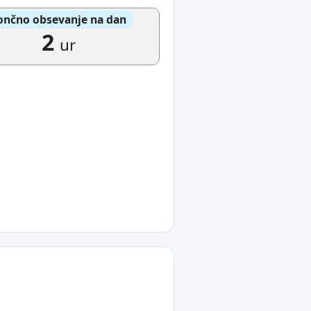
ončno obsevanje na dan
2
ur