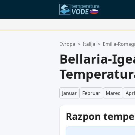
Vaše Priljubljene Lokacije:
Evropa
>
Italija
>
Emilia-Romag
Vaš seznam priljubljenih je praze
Bellaria-Ig
Temperatur
Januar
Februar
Marec
Apri
Razpon tempe