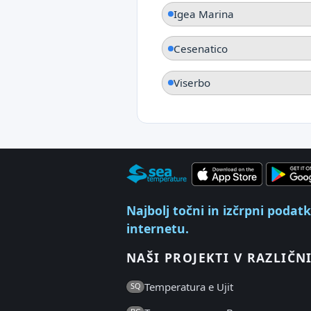
Igea Marina
Cesenatico
Viserbo
Najbolj točni in izčrpni podat
internetu.
NAŠI PROJEKTI V RAZLIČNI
Temperatura e Ujit
SQ