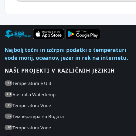
Najbolj točni in izčrpni podatki o temperaturi
vode morij, oceanov, jezer in rek na internetu.
NAŠI PROJEKTI V RAZLIČNIH JEZIKIH
Temperatura e Ujit
SQ
Australia Watertemp
AU
Temperatura Vode
BS
Температура на Водата
BG
Temperatura Vode
HR