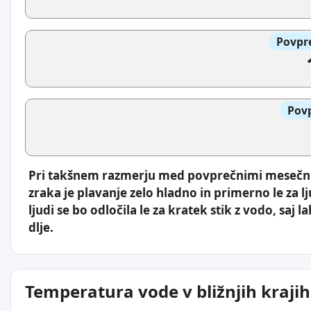
Povpre
Povp
Pri takšnem razmerju med povprečnimi mesečn
zraka je plavanje zelo hladno in primerno le za l
ljudi se bo odločila le za kratek stik z vodo, saj
dlje.
Temperatura vode v bližnjih krajih