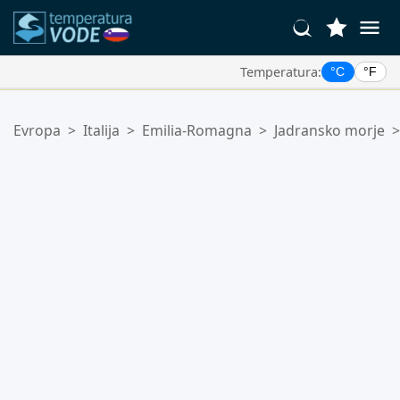
Temperatura:
°C
°F
Vaše Priljubljene Lokacije:
Evropa
>
Italija
>
Emilia-Romagna
>
Jadransko morje
>
Vaš seznam priljubljenih je prazen.