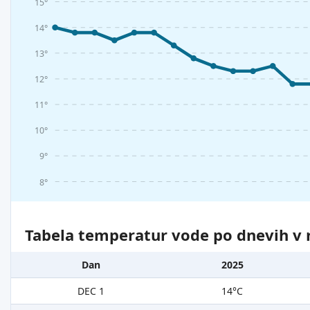
15°
14°
13°
12°
11°
10°
9°
8°
Tabela temperatur vode po dnevih v 
Dan
2025
DEC 1
14°C