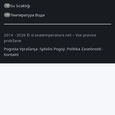
Su Sıcaklığı
TR
Температура Води
UK
2014 - 2026 © sl.seatemperature.net – Vse pravice
pridržane
Pogosta Vprašanja
|
Splošni Pogoji
|
Politika Zasebnosti
|
Kontakti