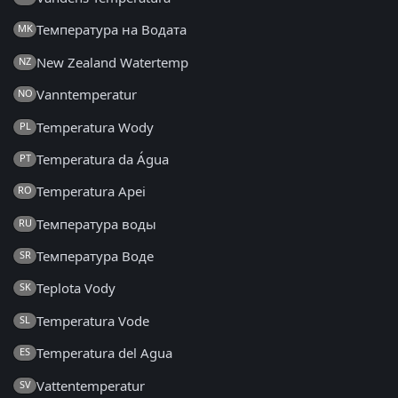
Температура на Водата
MK
New Zealand Watertemp
NZ
Vanntemperatur
NO
Temperatura Wody
PL
Temperatura da Água
PT
Temperatura Apei
RO
Температура воды
RU
Температура Воде
SR
Teplota Vody
SK
Temperatura Vode
SL
Temperatura del Agua
ES
Vattentemperatur
SV