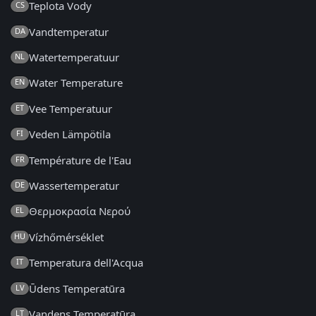
Teplota Vody
CS
Vandtemperatur
DA
Watertemperatuur
NL
Water Temperature
EN
Vee Temperatuur
ET
Veden Lämpötila
FI
Température de l'Eau
FR
Wassertemperatur
DE
Θερμοκρασία Νερού
EL
Vízhőmérséklet
HU
Temperatura dell'Acqua
IT
Ūdens Temperatūra
LV
Vandens Temperatūra
LT