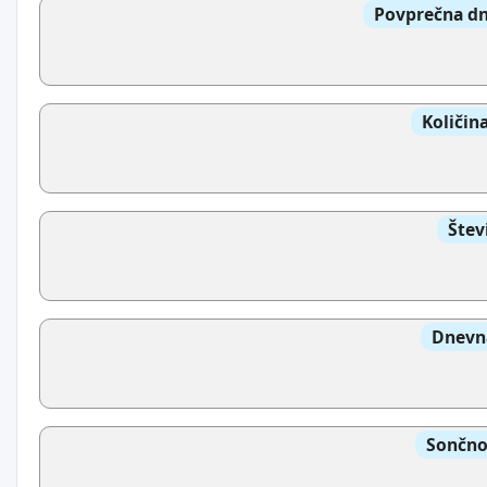
Povprečna dn
Količin
Štev
Dnevna
Sončno